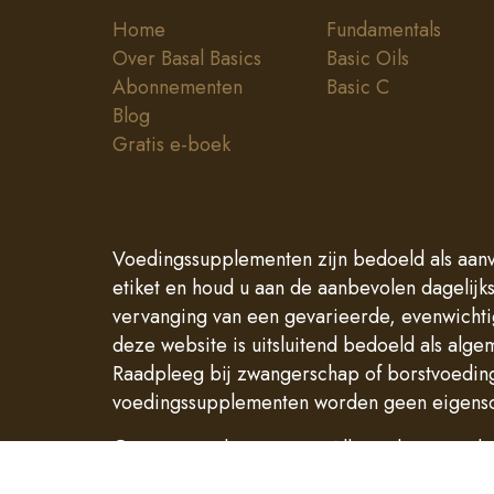
Home
Fundamentals
Over Basal Basics
Basic Oils
Abonnementen
Basic C
Blog
Gratis e-boek
Voedingssupplementen zijn bedoeld als aanvu
etiket en houd u aan de aanbevolen dagelijk
vervanging van een gevarieerde, evenwichti
deze website is uitsluitend bedoeld als alg
Raadpleeg bij zwangerschap of borstvoeding,
voedingssupplementen worden geen eigensc
© 2026 Basal Basics B.V. Alle rechten voor