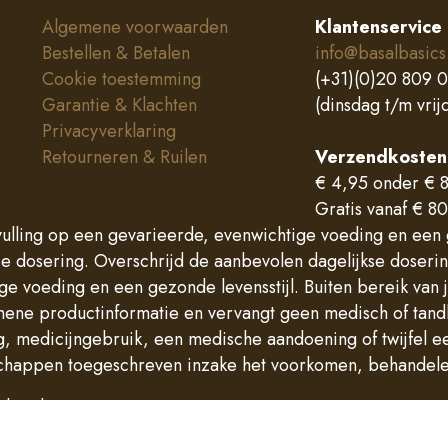
Algemene voorwaarden
Klantenservice
Bestellen & Betalen
info@basalbasics
Cookie toestemming
(+31)(0)20 809 
Garantie & Klachten
(dinsdag t/m vrij
Privacyverklaring
Retourneren & Ruilen
Verzendkosten
€ 4,95 onder € 8
Gratis vanaf € 80
lling op een gevarieerde, evenwichtige voeding en een g
se dosering. Overschrijd de aanbevolen dagelijkse doseri
ge voeding en een gezonde levensstijl. Buiten bereik van
emene productinformatie en vervangt geen medisch of tand
 medicijngebruik, een medische aandoening of twijfel eer
happen toegeschreven inzake het voorkomen, behandelen
behouden.