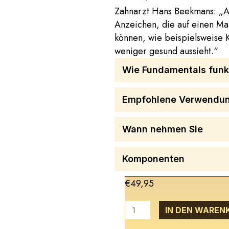
Zahnarzt Hans Beekmans: „A
Anzeichen, die auf einen M
können, wie beispielsweise K
weniger gesund aussieht.“
Wie Fundamentals funkt
Empfohlene Verwendu
Wann nehmen Sie
Komponenten
€
49,95
Fundamentals
IN DEN WAREN
Menge