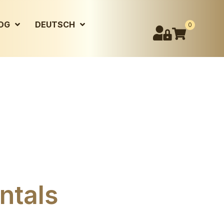
OG
DEUTSCH
0
ntals