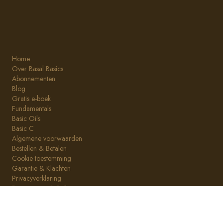
Home
Over Basal Basics
Abonnementen
Blog
Gratis e-boek
Fundamentals
Basic Oils
Basic C
Algemene voorwaarden
Bestellen & Betalen
Cookie toestemming
Garantie & Klachten
Privacyverklaring
Retourneren & Ruilen
Klantenservice
info@basalbasics.nl
(+31)(0)20 809 0598