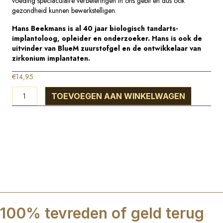
voeding spectaculaire verbeteringen in ons gebit en dus ook
gezondheid kunnen bewerkstelligen.
Hans Beekmans is al 40 jaar biologisch tandarts-
implantoloog, opleider en onderzoeker. Hans is ook de
uitvinder van BlueM zuurstofgel en de ontwikkelaar van
zirkonium implantaten.
€
14,95
Boek
TOEVOEGEN AAN WINKELWAGEN
-
Het
briljant
verborgen
geheim
van
een
gezond
gebit
en
een
100% tevreden of geld terug
goede
gezondheid