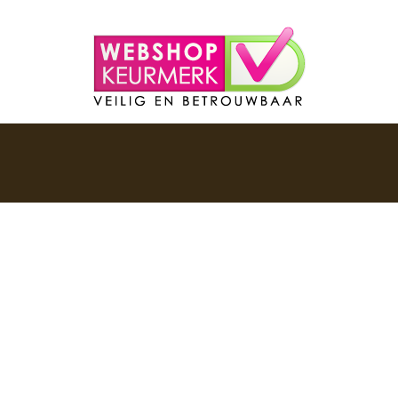
Algemene voorwaarden
Klantenservice
Bestellen & Betalen
info@basalbasics
Cookie toestemming
(+31)(0)20 809 
Garantie & Klachten
(dinsdag t/m vrij
Privacyverklaring
Retourneren & Ruilen
Verzendkosten
€ 4,95 onder € 8