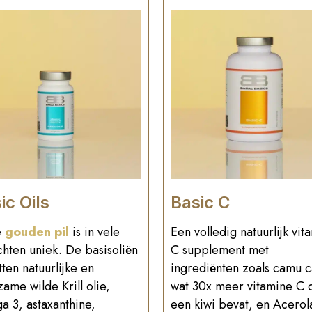
ic Oils
Basic C
e
gouden pil
is in vele
Een volledig natuurlijk vit
hten uniek. De basisoliën
C supplement met
ten natuurlijke en
ingrediënten zoals camu 
ame wilde Krill olie,
wat 30x meer vitamine C 
a 3, astaxanthine,
een kiwi bevat, en Acerol