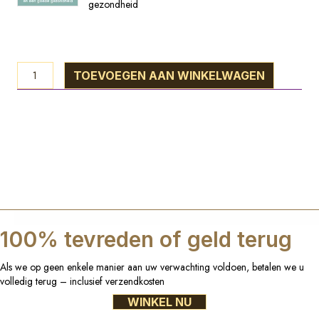
gezondheid
briljant
verborgen
geheim
van
een
reMineralisatie
TOEVOEGEN AAN WINKELWAGEN
gezond
pakket
gebit
aantal
en
een
goede
gezondhei
aantal
100% tevreden of geld terug
Als we op geen enkele manier aan uw verwachting voldoen, betalen we u
volledig terug – inclusief verzendkosten
WINKEL NU