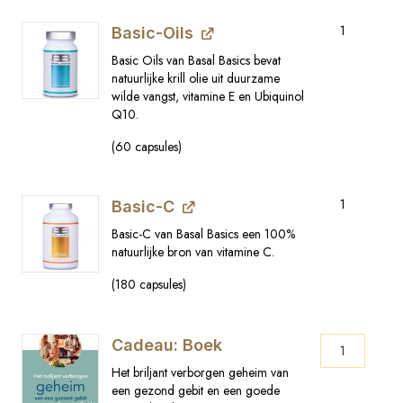
1
Basic-Oils
Basic Oils van Basal Basics bevat
natuurlijke krill olie uit duurzame
wilde vangst, vitamine E en Ubiquinol
Q10.
(60 capsules)
1
Basic-C
Basic-C van Basal Basics een 100%
natuurlijke bron van vitamine C.
(180 capsules)
Cadeau:
Cadeau: Boek
Boek
Het briljant verborgen geheim van
-
een gezond gebit en een goede
Het