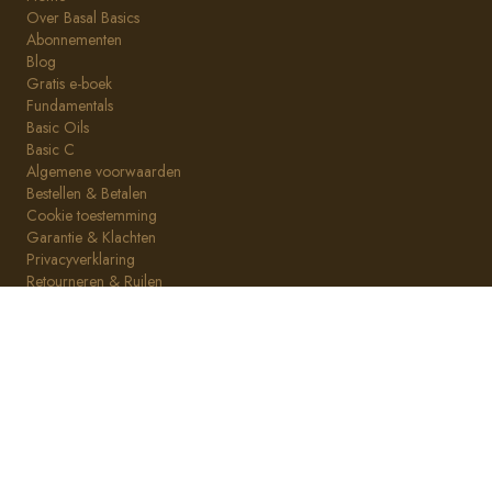
Over Basal Basics
Abonnementen
Blog
Gratis e-boek
Fundamentals
Basic Oils
Basic C
Algemene voorwaarden
Bestellen & Betalen
Cookie toestemming
Garantie & Klachten
Privacyverklaring
Retourneren & Ruilen
Klantenservice
info@basalbasics.nl
(+31)(0)20 809 0598
(dinsdag t/m vrijdag)
Verzendkosten NL
€ 4,95 onder € 80,-
Gratis vanaf € 80,-