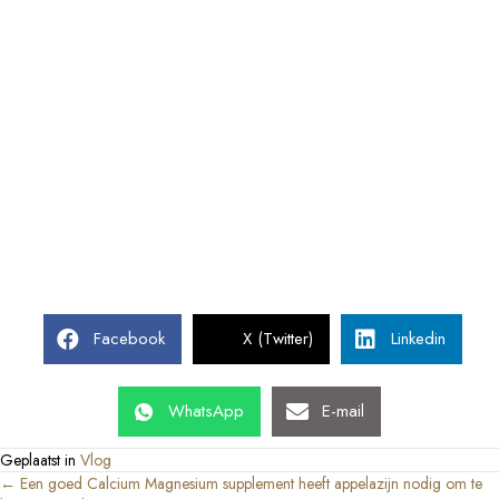
Facebook
X (Twitter)
Linkedin
WhatsApp
E-mail
Geplaatst in
Vlog
← Een goed Calcium Magnesium supplement heeft appelazijn nodig om te
Posts