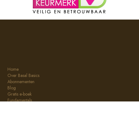
Home
Over Basal Basics
Abonnementen
Blog
Gratis e-boek
Fundamentals
Basic Oils
Basic C
Algemene voorwaarden
Bestellen & Betalen
Cookie toestemming
Garantie & Klachten