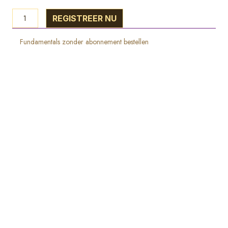
Fundamentals-
REGISTREER NU
Abonnement
aantal
Fundamentals zonder abonnement bestellen