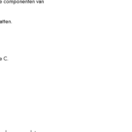
lle componenten van
tten.
e C.