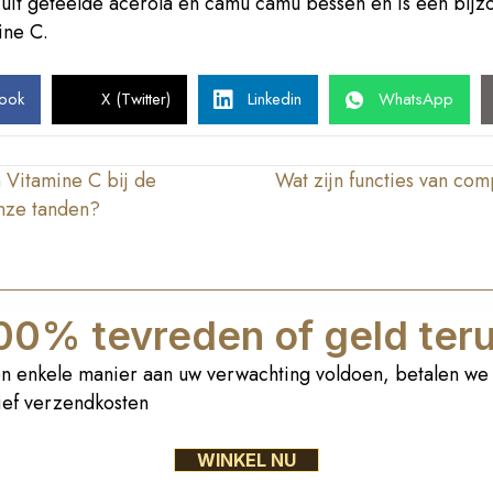
 uit geteelde acerola en camu camu bessen en is een bij
ine C.
ook
X (Twitter)
Linkedin
WhatsApp
 Vitamine C bij de
Wat zijn functies van co
nze tanden?
00% tevreden of geld ter
n enkele manier aan uw verwachting voldoen, betalen we 
sief verzendkosten
WINKEL NU