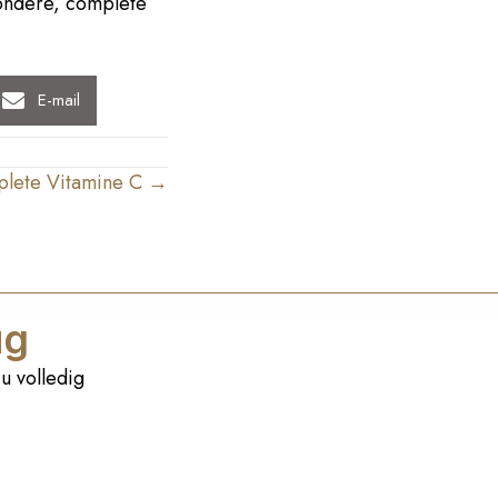
zondere, complete
E-mail
mplete Vitamine C →
ug
u volledig