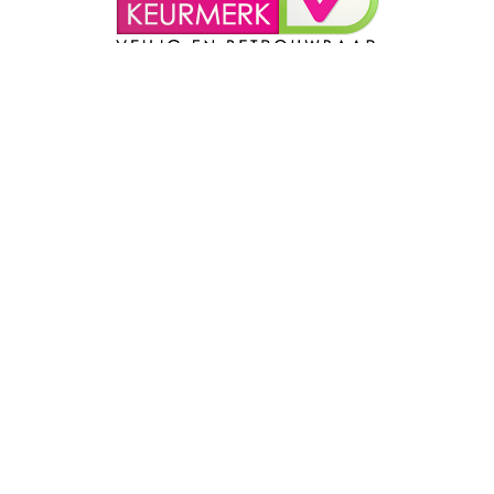
Algemene voorwaarden
Klantenservice
Bestellen & Betalen
info@basalbasics
Cookie toestemming
(+31)(0)20 809 
Garantie & Klachten
(dinsdag t/m vrij
Privacyverklaring
Retourneren & Ruilen
Verzendkosten
€ 4,95 onder € 8
Gratis vanaf € 80
lling op een gevarieerde, evenwichtige voeding en een g