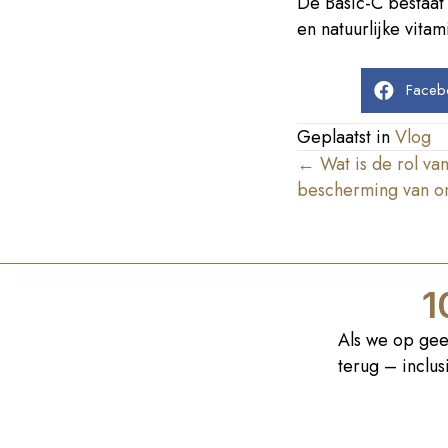
De Basic-C bestaat
en natuurlijke vitam
Faceb
Geplaatst in
Vlog
Posts
← Wat is de rol van
bescherming van o
navigation
1
Als we op gee
terug – inclu