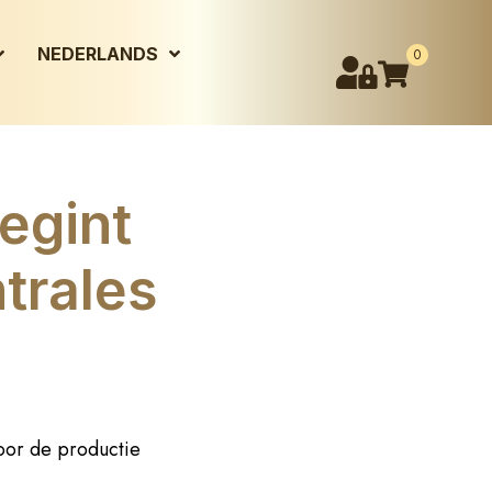
NEDERLANDS
0
egint
ntrales
voor de productie