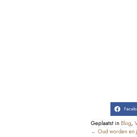
Faceb
Geplaatst in
Blog
,
Posts
← Oud worden en j