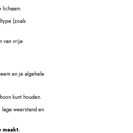
e lichaam.
ltype (zoals
 van vrije
teem en je algehele
choon kunt houden.
, lage weerstand en
e maakt.