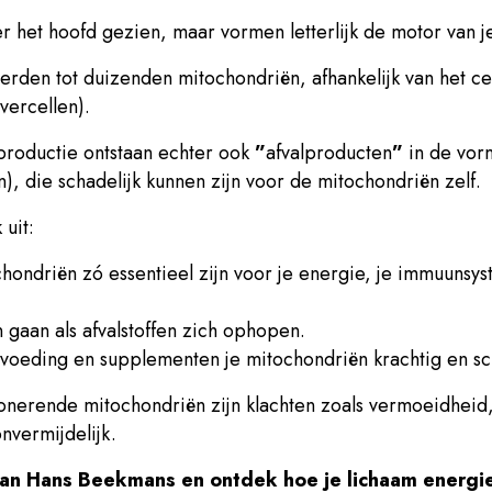
 het hoofd gezien, maar vormen letterlijk de motor van j
erden tot duizenden mitochondriën, afhankelijk van het ce
vercellen).
productie ontstaan echter ook
”
afvalproducten
”
in de vorm
n), die schadelijk kunnen zijn voor de mitochondriën zelf.
 uit:
ondriën zó essentieel zijn voor je energie, je immuunsys
 gaan als afvalstoffen zich ophopen.
 voeding en supplementen je mitochondriën krachtig en s
onerende mitochondriën zijn klachten zoals vermoeidheid
nvermijdelijk.
van Hans Beekmans en ontdek hoe je lichaam energi