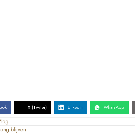
ook
X (Twitter)
Linkedin
WhatsApp
Vlog
ong blijven