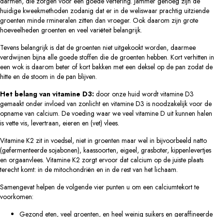
darmen, die zorgen voor een goede vertering. Jammer genoeg zijn de
huidige kweekmethoden zodanig dat er in de weliswaar prachtig uitziende
groenten minde rmineralen zitten dan vroeger. Ook daarom zijn grote
hoeveelheden groenten en veel variëteit belangrijk.
Tevens belangrijk is dat de groenten niet uitgekookt worden, daarmee
verdwijnen bijna alle goede stoffen die de groenten hebben. Kort verhitten in
een wok is daarom beter of kort bakken met een deksel op de pan zodat de
hitte en de stoom in de pan blijven.
Het belang van vitamine D3:
door onze huid wordt vitamine D3
gemaakt onder invloed van zonlicht en vitamine D3 is noodzakelijk voor de
opname van calcium. De voeding waar we veel vitamine D uit kunnen halen
is vette vis, levertraan, eieren en (vet) vlees.
Vitamine K2 zit in voedsel, niet in groenten maar wel in bijvoorbeeld natto
(gefermenteerde sojabonen), kaassoorten, eigeel, grasboter, kippenlevertjes
en orgaanvlees. Vitamine K2 zorgt ervoor dat calcium op de juiste plaats
terecht komt: in de mitochondriën en in de rest van het lichaam.
Samengevat helpen de volgende vier punten u om een calciumtekort te
voorkomen:
Gezond eten, veel groenten, en heel weinig suikers en geraffineerde