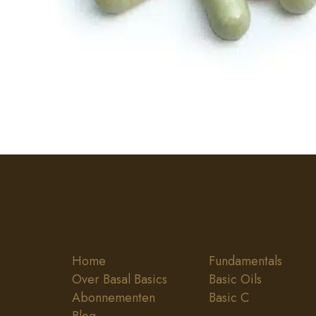
Home
Fundamentals
Over Basal Basics
Basic Oils
Abonnementen
Basic C