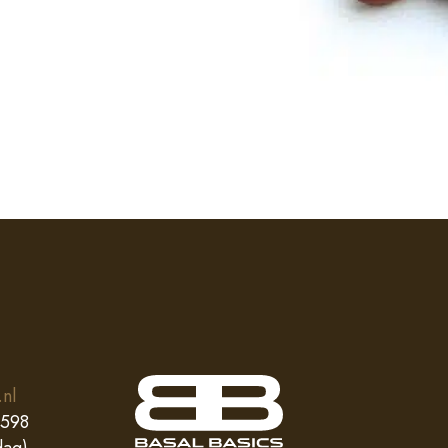
.nl
0598