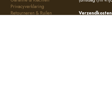
Garantie & Klachten
(dinsdag t/m vrij
Privacyverklaring
Retourneren & Ruilen
Verzendkosten
€ 4,95 onder € 8
Gratis vanaf € 80
lling op een gevarieerde, evenwichtige voeding en een g
se dosering. Overschrijd de aanbevolen dagelijkse doseri
ge voeding en een gezonde levensstijl. Buiten bereik van
emene productinformatie en vervangt geen medisch of tand
 medicijngebruik, een medische aandoening of twijfel eer
happen toegeschreven inzake het voorkomen, behandelen
behouden.