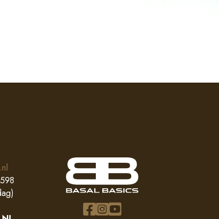
.nl
0598
dag)
 NL