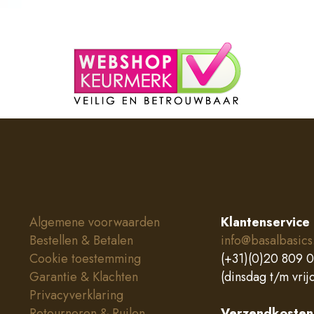
Algemene voorwaarden
Klantenservice
Bestellen & Betalen
info@basalbasics
Cookie toestemming
(+31)(0)20 809 
Garantie & Klachten
(dinsdag t/m vrij
Privacyverklaring
Retourneren & Ruilen
Verzendkosten