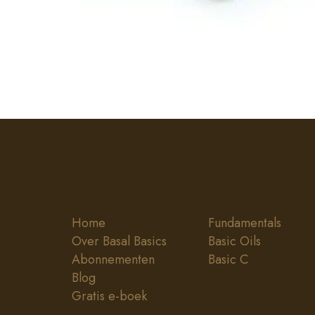
Home
Fundamentals
Over Basal Basics
Basic Oils
Abonnementen
Basic C
Blog
Gratis e-boek